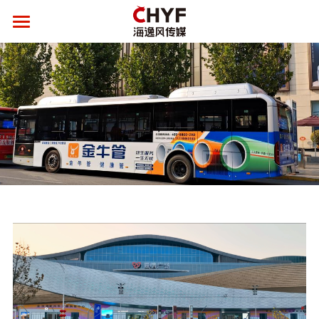
首页
关于海逸风
新闻中心
产品与服务
媒体资源整合
全方位品牌服务
候车亭
客户案例
公交车体
社会责任
品牌服务案例
框架电梯海报
候车亭案例
联系我们
全社通
公交车体案例
联系我们