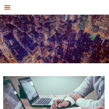
首页
关于海逸风
新闻中心
产品与服务
媒体资源整合
全方位品牌服务
候车亭
客户案例
公交车体
社会责任
品牌服务案例
框架电梯海报
候车亭案例
联系我们
全社通
公交车体案例
联系我们